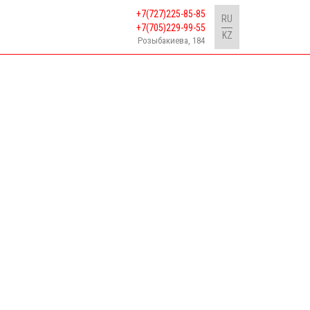
+7(727)225-85-85
RU
+7(705)229-99-55
KZ
Розыбакиева, 184