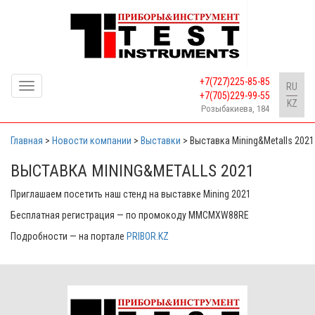
+7(727)225-85-85
Toggle
RU
+7(705)229-99-55
navigation
KZ
Розыбакиева, 184
Главная
>
Новости компании
>
Выставки
>
Выставка Mining&Metalls 2021
ВЫСТАВКА MINING&METALLS 2021
Приглашаем посетить наш стенд на выставке Mining 2021
Бесплатная регистрация — по промокоду MMCMXW88RE
Подробности — на портале
PRIBOR.KZ