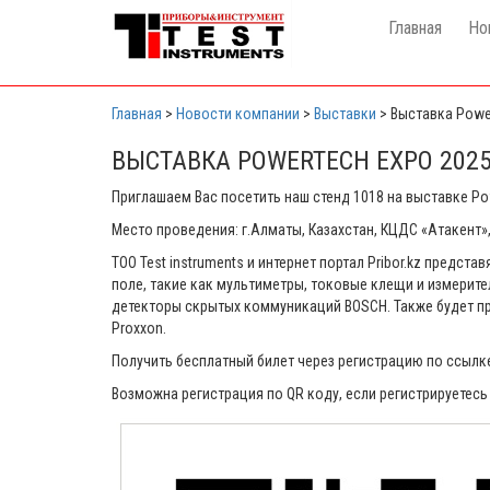
Главная
Но
Главная
>
Новости компании
>
Выставки
>
Выставка Powe
ВЫСТАВКА POWERTECH EXPO 202
Приглашаем Вас посетить наш стенд 1018 на выставке Pow
Место проведения: г.Алматы, Казахстан, КЦДС «Атакент», 
ТОО Test instruments и интернет портал Pribor.kz предс
поле, такие как мультиметры, токовые клещи и измерите
детекторы скрытых коммуникаций BOSCH. Также будет пр
Proxxon.
Получить бесплатный билет через регистрацию по ссылк
Возможна регистрация по QR коду, если регистрируетес