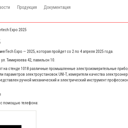
вости
Продукция
Документация
rtech Expo 2025
5
erTech Expo — 2025, которая пройдет со 2 по 4 апреля 2025 года.
ул. Тимирязева 42, павильон 10.
тавят на стенде 1018 различные промышленные электроизмерительные приб
ли параметров электроустановок UNI-T, измерители качества электроэнерг
едставлен ручной механический и электрический инструмент профессиона
е
ь с помощью телефона: