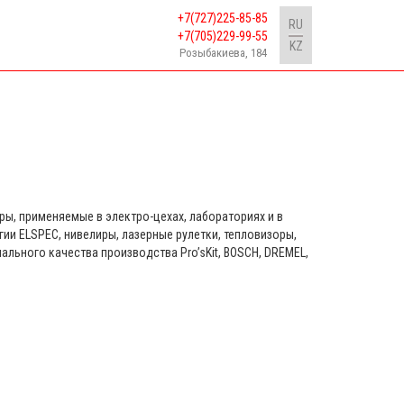
+7(727)225-85-85
RU
+7(705)229-99-55
KZ
Розыбакиева, 184
оры, применяемые в электро-цехах, лабораториях и в
ии ELSPEC, нивелиры, лазерные рулетки, тепловизоры,
льного качества производства Pro’sKit, BOSCH, DREMEL,