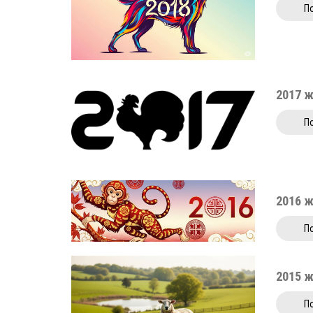
П
2017 
П
2016 
П
2015 
П