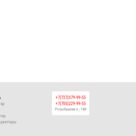
А
+7(727)379-99-55
+7(705)229-99-55
тар
Розыбакиев к., 184
р
тар
құжаттары