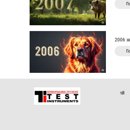
П
2006 
П
ҮЙ