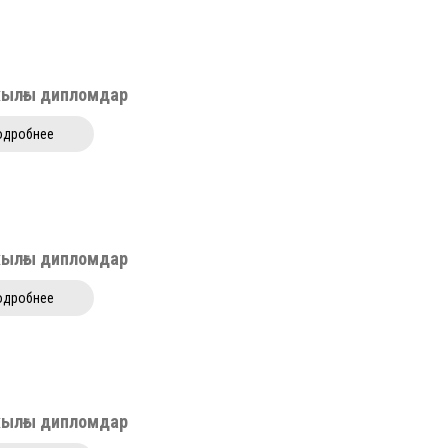
жылғы дипломдар
одробнее
жылғы дипломдар
одробнее
жылғы дипломдар