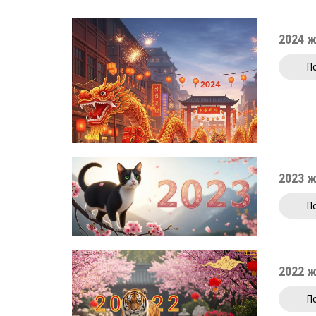
2024 
П
2023 
П
2022 
П