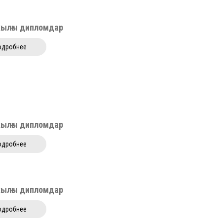
жылғы дипломдар
одробнее
жылғы дипломдар
одробнее
жылғы дипломдар
одробнее