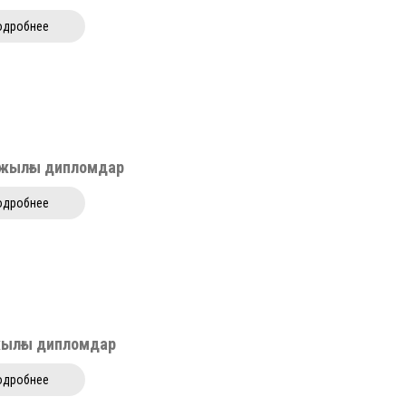
одробнее
 жылғы дипломдар
одробнее
жылғы дипломдар
одробнее