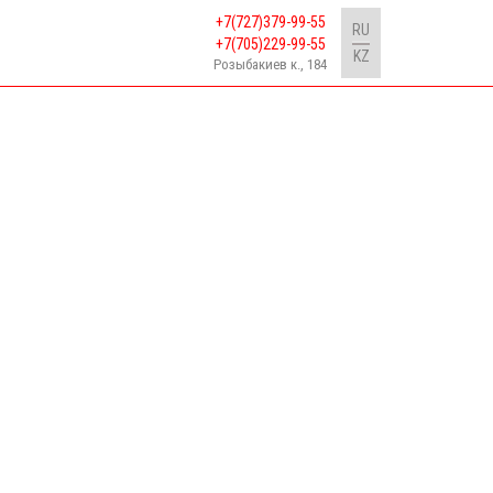
+7(727)379-99-55
RU
+7(705)229-99-55
KZ
Розыбакиев к., 184