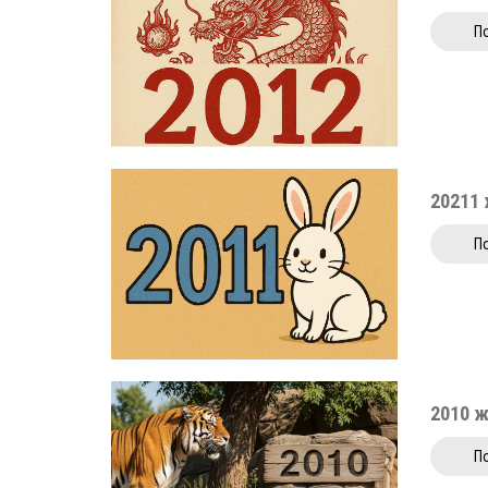
П
20211
П
2010 
П