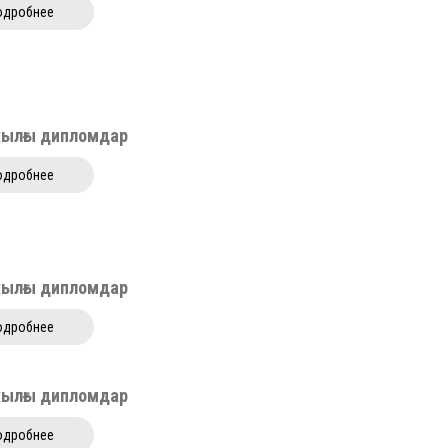
одробнее
жылғы дипломдар
одробнее
жылғы дипломдар
одробнее
жылғы дипломдар
одробнее