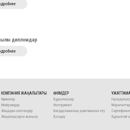
одробнее
жылғы дипломдар
одробнее
КОМПАНИЯ ЖАҢАЛЫҚТАРЫ
ӨНІМДЕР
ҚҰЖАТТАМ
Көрмелер
Құрылғылар
Нұсқаулық
Мейрамдар
Инструмент
Марапатта
Жаңадан келгендер
Бағдарламалық қамтамасыз ету
Сертификат
Жаңалықтарға жазылу
Қолдау
Құрылтай 