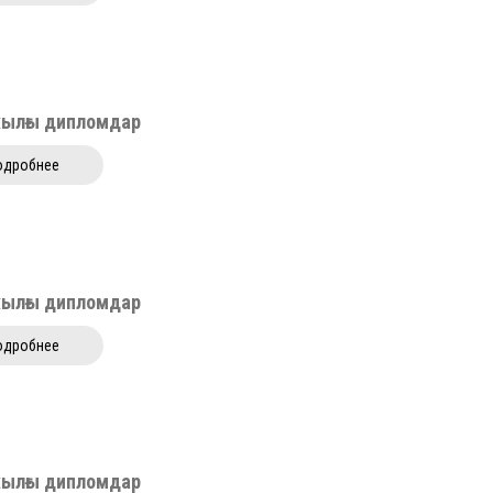
жылғы дипломдар
одробнее
жылғы дипломдар
одробнее
жылғы дипломдар