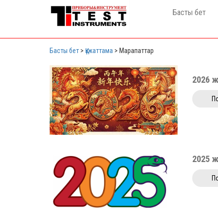
Басты бет
Басты бет
>
Құжаттама
>
Марапаттар
2026 ж
П
2025 
П