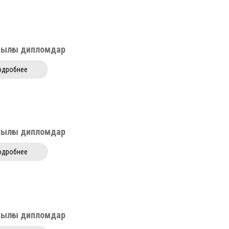
жылғы дипломдар
одробнее
жылғы дипломдар
одробнее
жылғы дипломдар