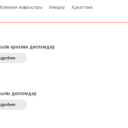
Компания жаңалықтары
Өнімдер
Құжаттама
ылға арналған дипломдар
одробнее
жылғы дипломдар
одробнее