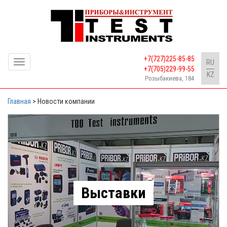
+7(727)225-85-85
Toggle
RU
+7(705)229-99-55
navigation
KZ
Розыбакиева, 184
Главная
>
Новости компании
Выставки