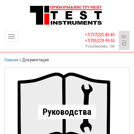
+7(727)225-85-85
Toggle
RU
+7(705)229-99-55
navigation
KZ
Розыбакиева, 184
Главная
>
Документация
Руководства