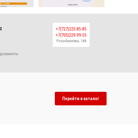
Я
+7(727)225-85-85
+7(705)229-99-55
Розыбакиева, 184
документы
Перейти в каталог