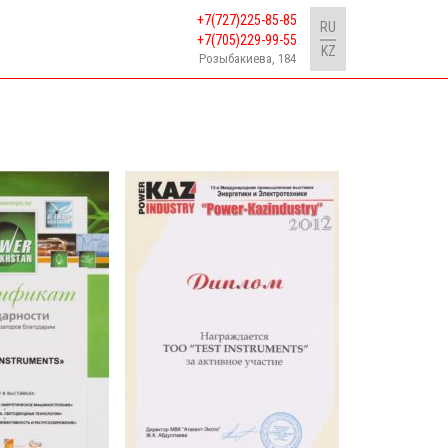
+7(727)225-85-85
RU
+7(705)229-99-55
KZ
Розыбакиева, 184