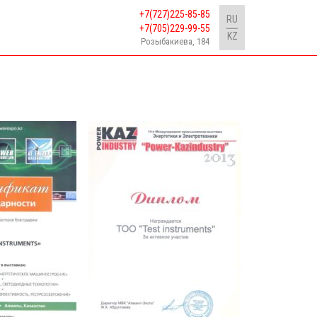
+7(727)225-85-85
RU
+7(705)229-99-55
KZ
Розыбакиева, 184