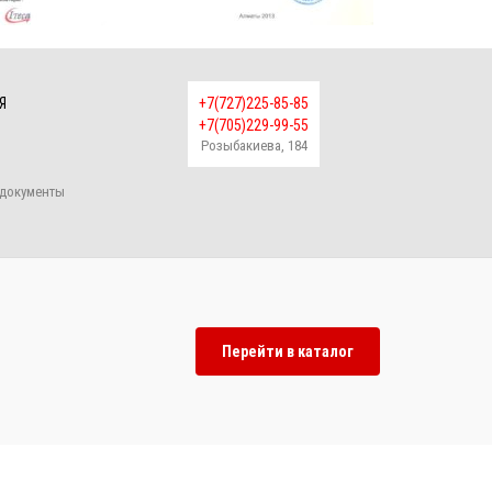
Я
+7(727)225-85-85
+7(705)229-99-55
Розыбакиева, 184
документы
Перейти в каталог