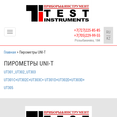
+7(727)225-85-85
Toggle
RU
+7(705)229-99-55
navigation
KZ
Розыбакиева, 184
Главная
>
Пирометры UNI-T
ПИРОМЕТРЫ UNI-T
UT301_UT302_UT303
UT301C+UT302C+UT303C+ UT301D+UT302D+UT303D+
UT305