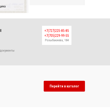
щика
Я
+7(727)225-85-85
+7(705)229-99-55
Розыбакиева, 184
документы
Перейти в каталог