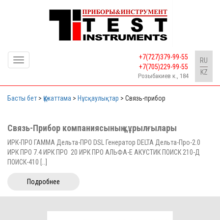
+7(727)379-99-55
Toggle
RU
+7(705)229-99-55
navigation
KZ
Розыбакиев к., 184
Басты бет
>
Құжаттама
>
Нұсқаулықтар
>
Связь-прибор
Связь-Прибор компаниясының құрылғылары
ИРК-ПРО ГАММА Дельта-ПРО DSL Генератор DELTA Дельта-Про-2.0
ИРК ПРО 7.4 ИРК ПРО 20 ИРК ПРО АЛЬФА-Е АКУСТИК ПОИСК 210-Д
ПОИСК-410 […]
Подробнее