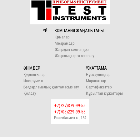
ҮЙ
КОМПАНИЯ ЖАҢАЛЫҚТАРЫ
Көрмелер
Мейрамдар
Жаңадан келгендер
Жаңалықтарға жазылу
ӨНІМДЕР
ҚҰЖАТТАМА
Құрылғылар
Нұсқаулықтар
Инструмент
Марапаттар
Бағдарламалық қамтамасыз ету
Сертификаттар
Қолдау
Құрылтай құжаттары
+7(727)379-99-55
+7(705)229-99-55
Розыбакиев к., 184