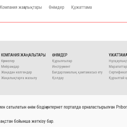
Компания жаңалықтары
Өнімдер
Құжаттама
КОМПАНИЯ ЖАҢАЛЫҚТАРЫ
ӨНІМДЕР
ҚҰЖАТТАМ
Көрмелер
Құрылғылар
Нұсқаулық
Мейрамдар
Инструмент
Марапатта
Жаңадан келгендер
Бағдарламалық қамтамасыз ету
Сертификат
Жаңалықтарға жазылу
Қолдау
Құрылтай 
сатылатын өнім біздің интернет порталда орналастырылған Pribor.
ақстан бойынша жеткізу бар.