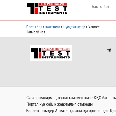
Басты бет
Басты бет
>
Құжаттама
>
Нұсқаулықтар
>
Yarmee
Записей нет.
ҮЙ
Сипаттамалармен, құжаттамамен және ҚҚС бағасымен 
Портал күн сайын жаңартылып отырады.
Барлық өнімдер Алматы қаласында орналасқан. Қаз