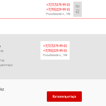
+7(727)379-99-55
RU
+7(705)229-99-55
KZ
Розыбакиев к., 184
А
+7(727)379-99-55
+7(705)229-99-55
тар
Розыбакиев к., 184
р
тар
құжаттары
kz .
Каталогқа өтіңіз