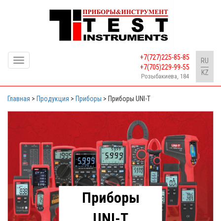
+7(727)225-85-85
Toggle
RU
+7(705)229-99-55
navigation
KZ
Розыбакиева, 184
Главная
>
Продукция
>
Приборы
>
Приборы UNI-T
Приборы
UNI-T