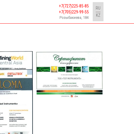
+7(727)225-85-85
RU
+7(705)229-99-55
KZ
Розыбакиева, 184