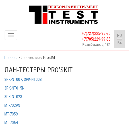
+7(727)225-85-85
Toggle
RU
+7(705)229-99-55
navigation
KZ
Розыбакиева, 184
Главная
>
Лан-тестеры Pro’sKit
ЛАН-ТЕСТЕРЫ PRO’SKIT
3PK-NT007, 3PK-NT008
3PK-NT015N
3PK-NT023
MT-7029N
MT-7059
MT-7064